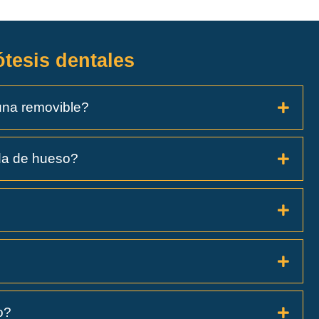
tesis dentales
 una removible?
da de hueso?
o?