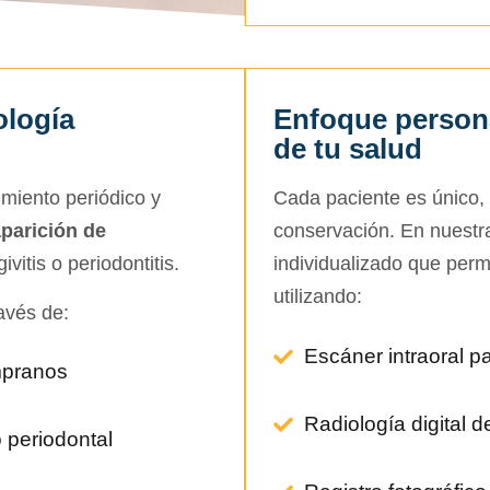
ología
Enfoque persona
de tu salud
miento periódico y
Cada paciente es único, 
aparición de
conservación. En nuestra
vitis o periodontitis.
individualizado que per
utilizando:
avés de:
Escáner intraoral pa
mpranos
Radiología digital 
 periodontal