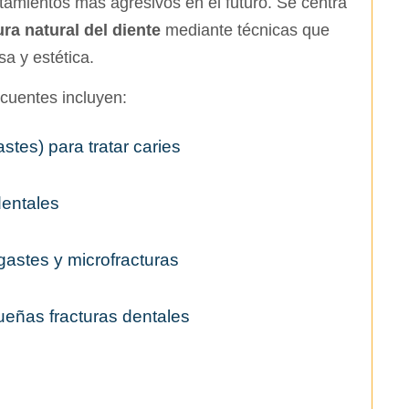
atamientos más agresivos en el futuro. Se centra
ura natural del diente
mediante técnicas que
sa y estética.
cuentes incluyen:
tes) para tratar caries
entales
astes y microfracturas
eñas fracturas dentales