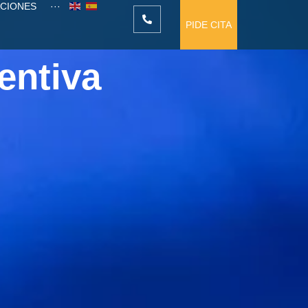
ACIONES
···
PIDE CITA
entiva