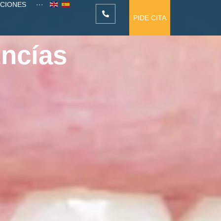
ACIONES
···
PIDE CITA
Encías