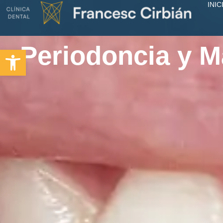
INIC
Periodoncia y M
Abrir barra de herramientas