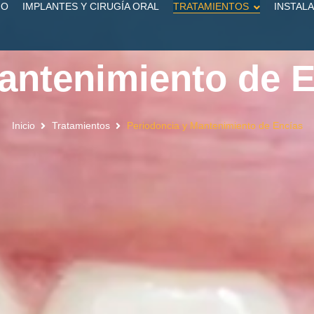
IO
IMPLANTES Y CIRUGÍA ORAL
TRATAMIENTOS
INSTAL
antenimiento de 
Inicio
Tratamientos
Periodoncia y Mantenimiento de Encías