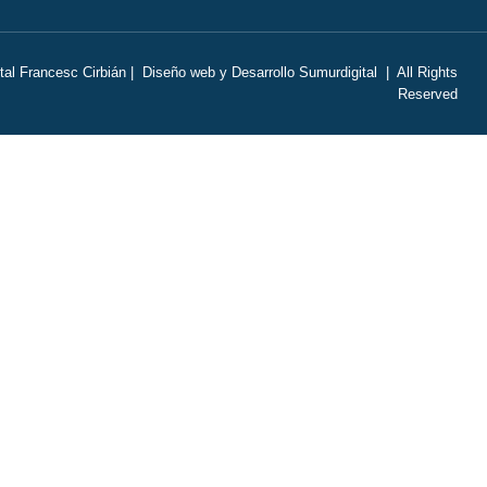
tal Francesc Cirbián |
Diseño web
y
Desarrollo
Sumurdigital | All Rights
Reserved